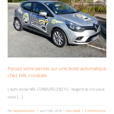
Passez votre permis sur une boite automatique
chez NRL conduite…
L'auto école NRL CONDUITE (28210 - Nogent-le-roi) peut
vous [...]
Par
stephanehauton
|
avril 16th, 2018
|
Non classé
|
0 commentaire