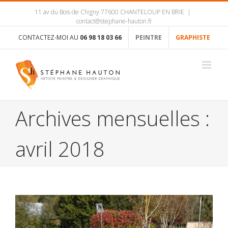
11 av du Bois de Chigny 77600 CHANTELOUP EN BRIE
|
contact@stephane-hauton.fr
CONTACTEZ-MOI AU
06 98 18 03 66
PEINTRE
GRAPHISTE
Archives mensuelles :
avril 2018