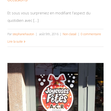
Et sous vous surpreniez en modifiant l'aspect du
quotidien avec [...]
Par
stephanehauton
|
août 9th, 2016
|
Non classé
|
0 commentaire
Lire la suite