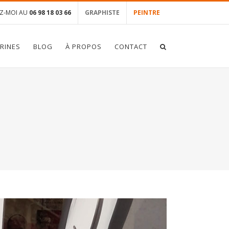
Z-MOI AU
06 98 18 03 66
GRAPHISTE
PEINTRE
TRINES
BLOG
À PROPOS
CONTACT