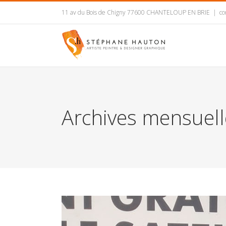
11 av du Bois de Chigny 77600 CHANTELOUP EN BRIE
|
co
Archives mensuell