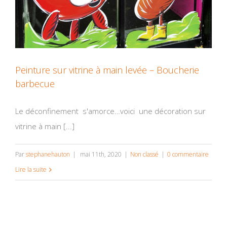
Peinture sur vitrine à main levée – Boucherie
barbecue
Le déconfinement s'amorce…voici une décoration sur
vitrine à main [...]
Par
stephanehauton
|
mai 11th, 2020
|
Non classé
|
0 commentaire
Lire la suite