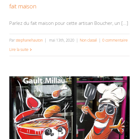
fait maison
Parlez du fait maison pour cette artisan Boucher, un [...]
Par
stephanehauton
|
mai 13th, 2020
|
Non classé
|
0 commentaire
Lire la suite