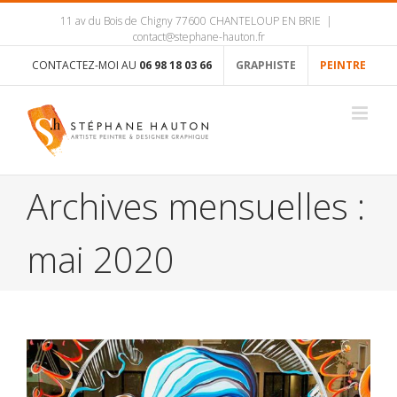
11 av du Bois de Chigny 77600 CHANTELOUP EN BRIE
|
contact@stephane-hauton.fr
CONTACTEZ-MOI AU
06 98 18 03 66
GRAPHISTE
PEINTRE
Archives mensuelles :
mai 2020