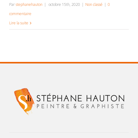
Par
stephanehauton
|
octobre 15th, 2020
|
Non classé
|
0
commentaire
Lire la suite