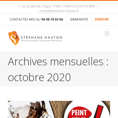
11 av du Bois de Chigny 77600 CHANTELOUP EN BRIE
|
contact@stephane-hauton.fr
CONTACTEZ-MOI AU
06 98 18 03 66
GRAPHISTE
PEINTRE
Archives mensuelles :
octobre 2020