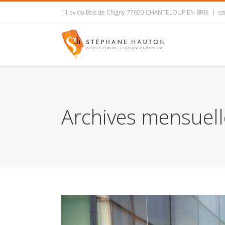
11 av du Bois de Chigny 77600 CHANTELOUP EN BRIE
|
co
Archives mensuell