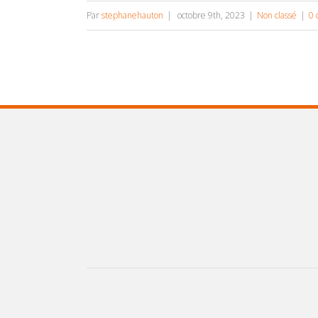
Par
stephanehauton
|
octobre 9th, 2023
|
Non classé
|
0 