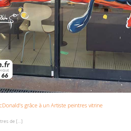
onald’s grâce à un Artiste peintres vitrine
res de [...]