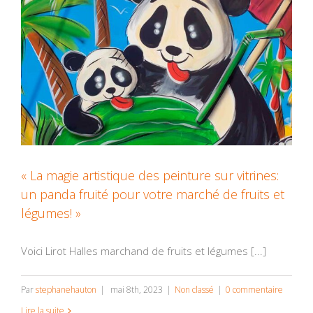
« La magie artistique des peinture sur vitrines:
un panda fruité pour votre marché de fruits et
légumes! »
Voici Lirot Halles marchand de fruits et légumes [...]
Par
stephanehauton
|
mai 8th, 2023
|
Non classé
|
0 commentaire
Lire la suite