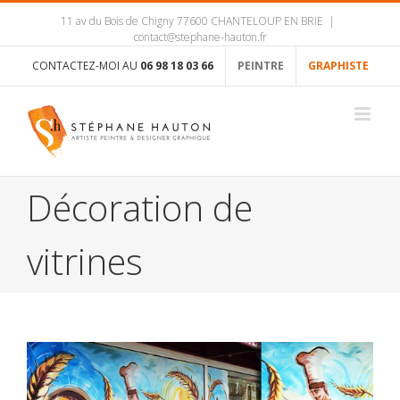
11 av du Bois de Chigny 77600 CHANTELOUP EN BRIE
|
contact@stephane-hauton.fr
CONTACTEZ-MOI AU
06 98 18 03 66
PEINTRE
GRAPHISTE
Décoration de
vitrines