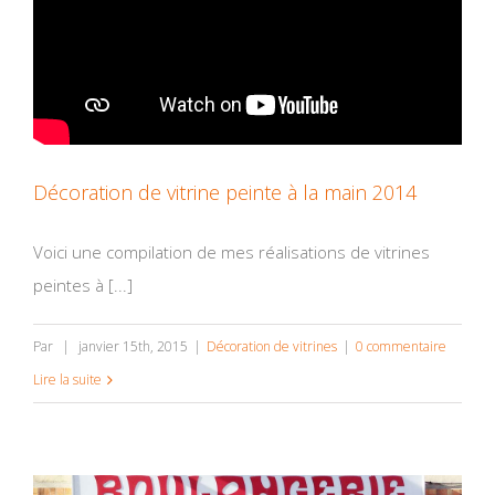
Décoration de vitrine peinte à la main 2014
Voici une compilation de mes réalisations de vitrines
peintes à [...]
Par
|
janvier 15th, 2015
|
Décoration de vitrines
|
0 commentaire
Lire la suite