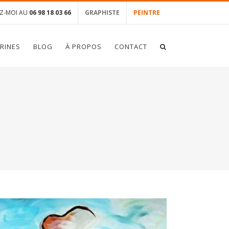
Z-MOI AU
06 98 18 03 66
GRAPHISTE
PEINTRE
TRINES
BLOG
À PROPOS
CONTACT