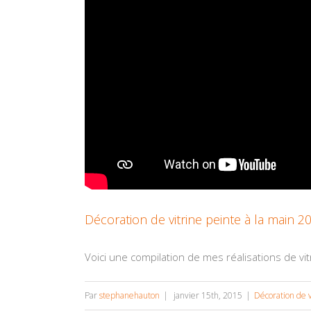
Décoration de vitrine peinte à la main 2
Voici une compilation de mes réalisations de vitr
Par
stephanehauton
|
janvier 15th, 2015
|
Décoration de v