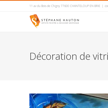
11 av du Bois de Chigny 77600 CHANTELOUP EN BRIE
|
co
Décoration de vitr