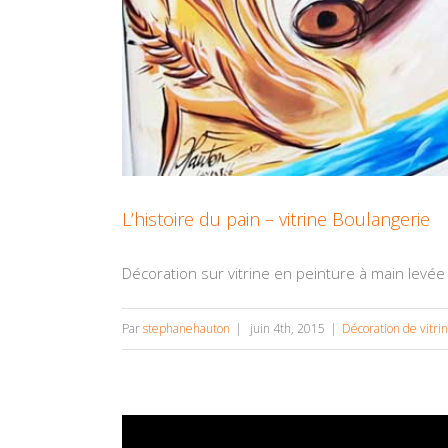
L’histoire du pain – vitrine Boulangerie
Décoration sur vitrine en peinture à main levée à 
Par
stephanehauton
|
juin 4th, 2015
|
Décoration de vitri