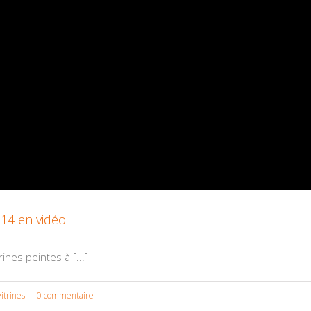
014 en vidéo
ines peintes à [...]
itrines
|
0 commentaire