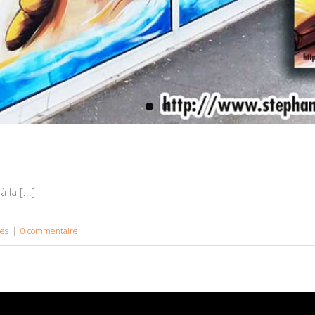
la [...]
nes
|
0 commentaire