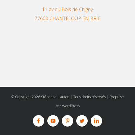
11 av du Bois de Chigny
77600 CHANTELOUP EN BRIE
© Copyright
2026 Stéphane Hauton | Tous droits réservés | Propulsé
par
WordPress
Facebook
YouTube
Pinterest
Twitter
Linkedin