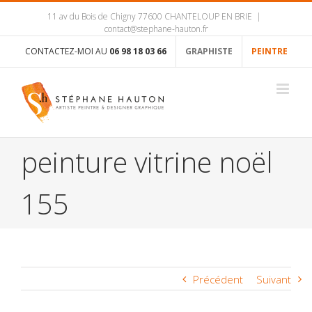
11 av du Bois de Chigny 77600 CHANTELOUP EN BRIE
|
contact@stephane-hauton.fr
CONTACTEZ-MOI AU
06 98 18 03 66
GRAPHISTE
PEINTRE
peinture vitrine noël
155
Précédent
Suivant