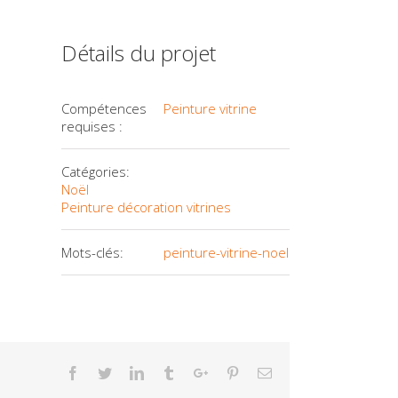
Détails du projet
Compétences
Peinture vitrine
requises :
Catégories:
Noël
Peinture décoration vitrines
Mots-clés:
peinture-vitrine-noel
Facebook
Twitter
Linkedin
Tumblr
Google+
Pinterest
Email