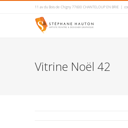
11 av du Bois de Chigny 77600 CHANTELOUP EN BRIE
|
co
Vitrine Noël 42