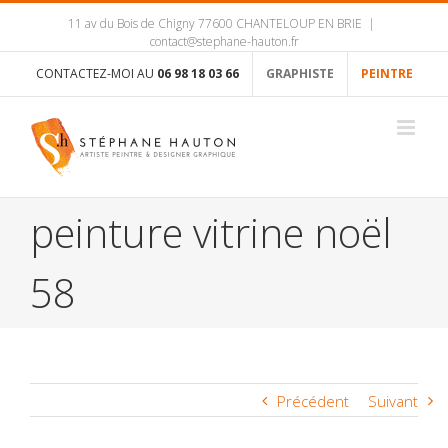
11 av du Bois de Chigny 77600 CHANTELOUP EN BRIE
|
contact@stephane-hauton.fr
CONTACTEZ-MOI AU
06 98 18 03 66
GRAPHISTE
PEINTRE
peinture vitrine noël
58
Précédent
Suivant