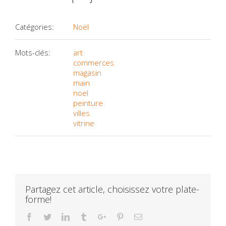
Catégories:
Noël
Mots-clés:
art
commerces
magasin
main
noel
peinture
villes
vitrine
Partagez cet article, choisissez votre plate-
forme!
Facebook
Twitter
Linkedin
Tumblr
Google+
Pinterest
Email