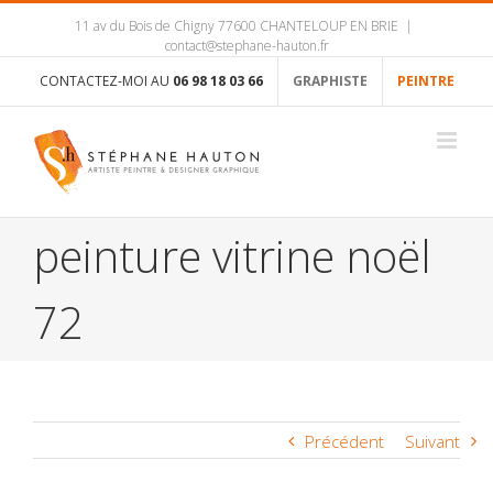
11 av du Bois de Chigny 77600 CHANTELOUP EN BRIE
|
contact@stephane-hauton.fr
CONTACTEZ-MOI AU
06 98 18 03 66
GRAPHISTE
PEINTRE
peinture vitrine noël
72
Précédent
Suivant