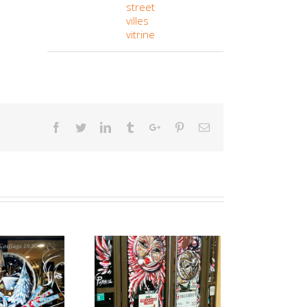
street
villes
vitrine
Facebook
Twitter
Linkedin
Tumblr
Google+
Pinterest
Email